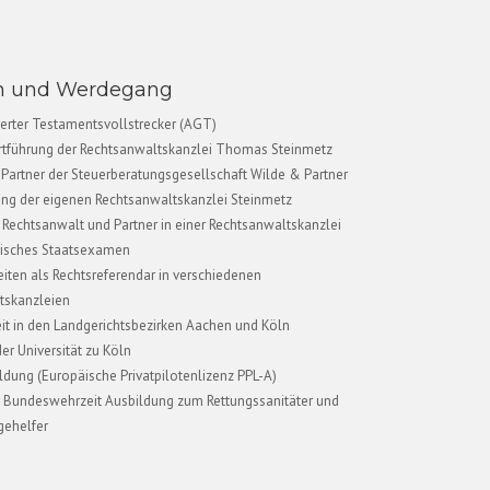
on und Werdegang
zierter Testamentsvollstrecker (AGT)
rtführung der Rechtsanwaltskanzlei Thomas Steinmetz
Partner der Steuerberatungsgesellschaft Wilde & Partner
ng der eigenen Rechtsanwaltskanzlei Steinmetz
Rechtsanwalt und Partner in einer Rechtsanwaltskanzlei
stisches Staatsexamen
iten als Rechtsreferendar in verschiedenen
tskanzleien
it in den Landgerichtsbezirken Aachen und Köln
er Universität zu Köln
ldung (Europäische Privatpilotenlizenz PPL-A)
 Bundeswehrzeit Ausbildung zum Rettungssanitäter und
gehelfer